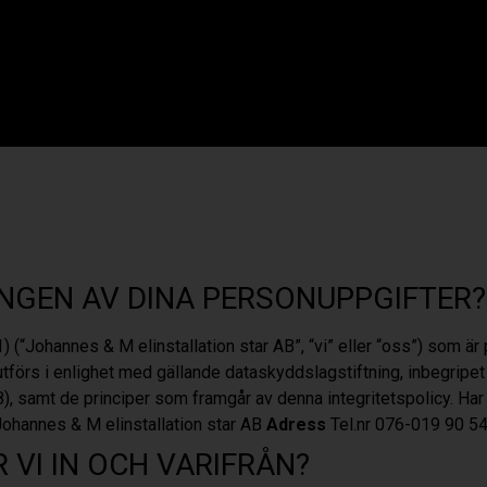
NGEN AV DINA PERSONUPPGIFTER?
 (“Johannes & M elinstallation star AB
”, “vi” eller “oss”) som 
utförs i enlighet med gällande dataskyddslagstiftning, inbegripe
mt de principer som framgår av denna integritetspolicy. Har du 
Johannes & M elinstallation star AB
Adress
Tel.nr 076-019 90 5
VI IN OCH VARIFRÅN?