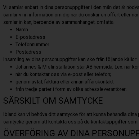
Vi samlar enbart in dina personuppgifter i den mån det är nödvä
samlar vi in information om dig när du önskar en offert eller när d
samlar in kan, beroende av sammanhanget, omfatta:
Namn
E-postadress
Telefonnummer
Postadress
Insamling av dina personuppgifter kan ske från följande källor:
Johannes & M elinstallation star AB hemsida, t.ex. när kon
när du kontaktar oss via e-post eller telefon;
genom avtal, faktura eller annan affärskontakt.
från tredje parter i form av olika adressleverantörer;
SÄRSKILT OM SAMTYCKE
Ibland kan vi behöva ditt samtycke för att kunna behandla dina p
samtycke genom att kontakta oss på de kontaktuppgifter som an
ÖVERFÖRING AV DINA PERSONUP