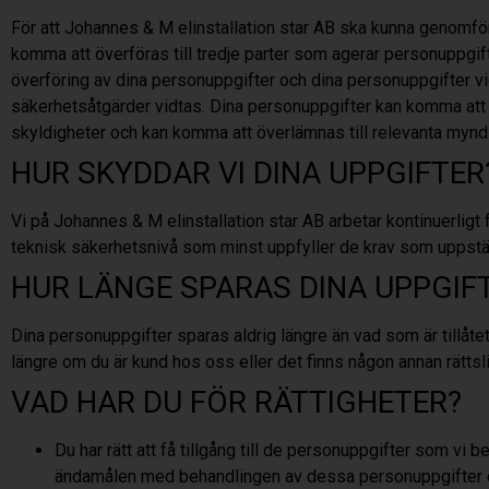
För att Johannes & M elinstallation star AB
ska kunna genomföra
komma att överföras till tredje parter som agerar personuppgift
överföring av dina personuppgifter och dina personuppgifter vida
säkerhetsåtgärder vidtas. Dina personuppgifter kan komma att l
skyldigheter och kan komma att överlämnas till relevanta myndigh
HUR SKYDDAR VI DINA UPPGIFTER
Vi på Johannes & M elinstallation star AB
arbetar kontinuerligt
teknisk säkerhetsnivå som minst uppfyller de krav som uppställ
HUR LÄNGE SPARAS DINA UPPGIF
Dina personuppgifter sparas aldrig längre än vad som är tillåte
längre om du är kund hos oss eller det finns någon annan rättsl
VAD HAR DU FÖR RÄTTIGHETER?
Du har rätt att få tillgång till de personuppgifter som v
ändamålen med behandlingen av dessa personuppgifter oc