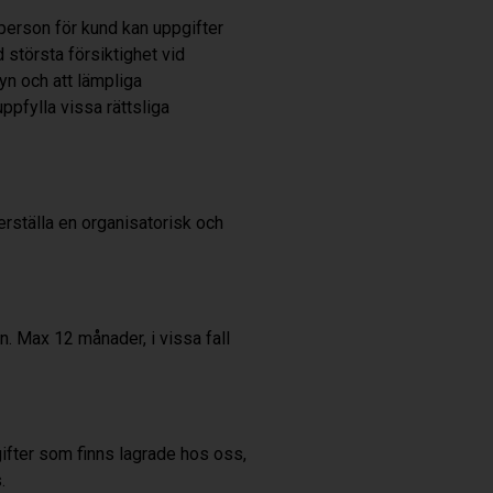
erson för kund kan uppgifter
id största försiktighet vid
yn och att lämpliga
ppfylla vissa rättsliga
kerställa en organisatorisk och
n. Max 12 månader, i vissa fall
gifter som finns lagrade hos oss,
.