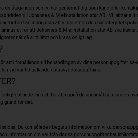
 de åtaganden som vi har gentemot dig som kund eller kontaktp
sbiträden till Johannes & M elinstallation star AB
.
Vi iakttar allt
rebefordras aldrig utan att vi har stöd i den här integritetspolic
ämnas ut för att Johannes & M elinstallation star AB
ska kunna u
eter när så är tillåtet och krävs enligt lag.
?
 för att i förhållande till behandlingen av dina personuppgifter sä
s i vid var tid gällande dataskyddslagstiftning.
TER?
t enligt gällande lag och för att uppnå de ändamål som anges ova
ig grund för det.
i behandlar. Du kan således begära information om vilka personupp
h information om varifrån dessa personuppgifter har inhämtats