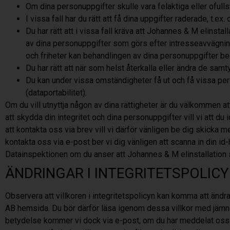
Om dina personuppgifter skulle vara felaktiga eller ofull
I vissa fall har du rätt att få dina uppgifter raderade, t.
Du har rätt att i vissa fall kräva att Johannes & M elinstal
av dina personuppgifter som görs efter intresseavvägning
och friheter kan behandlingen av dina personuppgifter b
Du har rätt att när som helst återkalla eller ändra de sam
Du kan under vissa omständigheter få ut och få vissa pers
(dataportabilitet).
Om du vill utnyttja någon av dina rättigheter är du välkommen a
att skydda din integritet och dina personuppgifter vill vi att du i
att kontakta oss via brev vill vi därför vänligen be dig skicka me
kontakta oss via e-post ber vi dig vänligen att scanna in din id
Datainspektionen om du anser att Johannes & M elinstallation
ÄNDRINGAR I INTEGRITETSPOLIC
Observera att villkoren i integritetspolicyn kan komma att ändr
AB
hemsida. Du bör därför läsa igenom dessa villkor med jämna 
betydelse kommer vi dock via e-post, om du har meddelat oss 