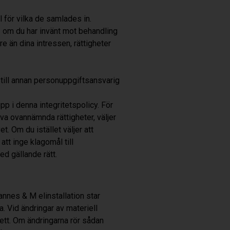
l för vilka de samlades in.
. om du har invänt mot behandling
 än dina intressen, rättigheter
 till annan personuppgiftsansvarig
pp i denna integritetspolicy. För
töva ovannämnda rättigheter, väljer
t. Om du istället väljer att
 att inge klagomål till
ed gällande rätt.
annes & M elinstallation star
. Vid ändringar av materiell
tt.
Om ändringarna rör sådan