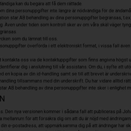
ständiga kan du begära att få dem rättade.
ex. om dina personuppgifter inte längre är nödvändiga för de ändamå
lation star AB
behandling av dina personuppgifter begränsas, t.ex
. Även under tiden som kontroll sker av om våra skäl väger tyngre
egränsas.
tycken som du lämnat till oss.
onuppgifter överförda i ett elektroniskt format, i vissa fall även
tt kontakta oss via de kontaktuppgifter som finns angivna högst u
dentifierar dig i anslutning till vår assistans. Om du, i syfte att u
d en kopia av din id-handling samt se till att brevet är underskrive
-handling tillsammans med din underskrift.
Du har vidare alltid rätt
 star AB
behandling av dina personuppgifter inte sker i enlighet m
YN
as. Den nya versionen kommer i sådana fall att publiceras på Joh
mellanrum för att försäkra dig om att du är nöjd med ändringarna
din e-postadress, att uppmärksamma dig på att ändringar har ske