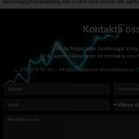
personuppgiftsbehandling som vi utför med stöd av ditt samtyc
Kontakta os
Har du frågor eller funderingar kring 
Är du varmt välkommen att kontakta oss f
076-019 90 54
info@johannesom-elinstallation.se