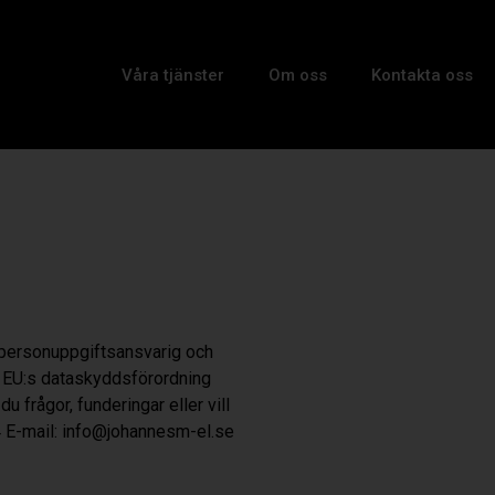
Våra tjänster
Om oss
Kontakta oss
är personuppgiftsansvarig och
t EU:s dataskyddsförordning
frågor, funderingar eller vill
4
E-mail: info@johannesm-el.se