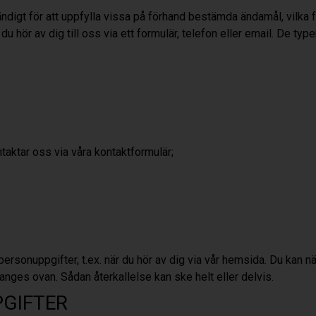
ndigt för att uppfylla vissa på förhand bestämda ändamål, vilka f
u hör av dig till oss via ett formulär, telefon eller email.
De type
taktar oss via våra kontaktformulär;
ersonuppgifter, t.ex. när du hör av dig via vår hemsida. Du kan nä
ges ovan. Sådan återkallelse kan ske helt eller delvis.
PGIFTER